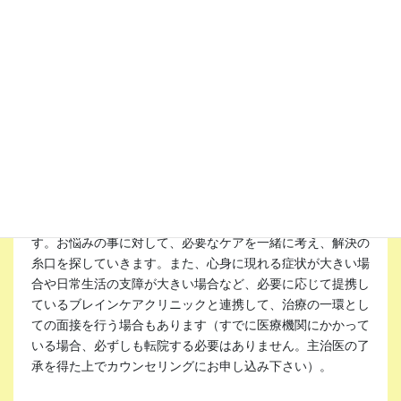
自身の心についてや対人関係、心の病気かもしれないという
お困りごと・心配事についてお話を伺い、必要に応じて情報
提供を行います。また、継続的なカウンセリングを受けたい
というご希望の場合には、お困りごとの経緯・成育歴など必
要な情報をお伺いする時間となります。
定期カウンセリング
心にまつわる困りごとや対人関係での悩みについて、継続的
な形でカウンセリングを行います。当センターでは原則、相
談者とカウンセラーが１対１で話し合う個人形式のもので
す。お悩みの事に対して、必要なケアを一緒に考え、解決の
糸口を探していきます。また、心身に現れる症状が大きい場
合や日常生活の支障が大きい場合など、必要に応じて提携し
ているブレインケアクリニックと連携して、治療の一環とし
ての面接を行う場合もあります（すでに医療機関にかかって
いる場合、必ずしも転院する必要はありません。主治医の了
承を得た上でカウンセリングにお申し込み下さい）。