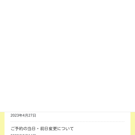
年末年始休業のお知らせ
2024年12月17日
【重要なお知らせ】料金改定及びサービス内容変更について
2024年4月12日
新規予約が混みあっています
2024年2月9日
年末年始休業のお知らせ
2023年12月4日
心理検査部門が「日本心理検査センタ」となります
2023年9月15日
ゴールデンウイークの営業
2023年4月27日
ご予約の当日・前日変更について