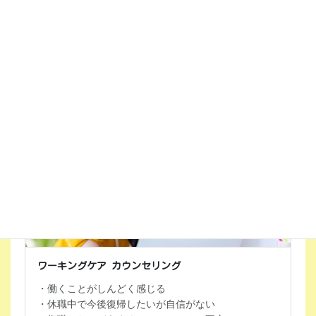
・
憂うつ
な気分がずっと続いている
・不安やストレスを感じると体調を崩しやすい
・人前に出ると顔が真っ赤になる、手に汗をかく、腹
痛になる
・急にドキドキしたり息苦しくなる／そうならないか
心配になる
ワーキングケア カウンセリング
・働くことがしんどく感じる
・休職中で今後復帰したいが自信がない
・復職したけどうまくやっていけるか不安